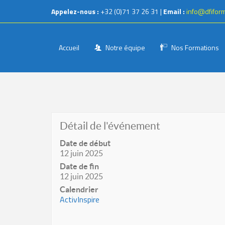
Appelez-nous :
+32 (0)71 37 26 31 |
Email :
info@dfifor
Accueil
Notre équipe
Nos Formations
Détail de l'événement
Date de début
12 juin 2025
Date de fin
12 juin 2025
Calendrier
ActivInspire