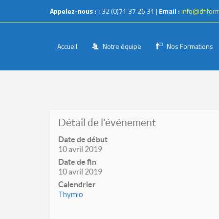
Appelez-nous :
+32 (0)71 37 26 31 |
Email :
info@dfifor
Accueil
Notre équipe
Nos Formations
Détail de l'événement
Date de début
10 avril 2019
Date de fin
10 avril 2019
Calendrier
Thymio